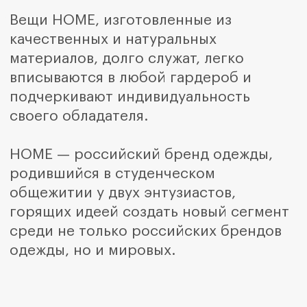
+7 347 225 70 75
Сотрудничество по пошиву
+7 930 036 85 44
+7 927 340 70 60
Звонки пн-вс с 10:00 до 20:00
home.official@yandex.ru