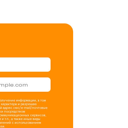
получение информации, в том
 характера и разрешаю
ой адрес смс/e-mail/почтовые
ки посредством
оммуникационных сервисов,
 и т.п., а также иные виды
млений с использованием
зи.