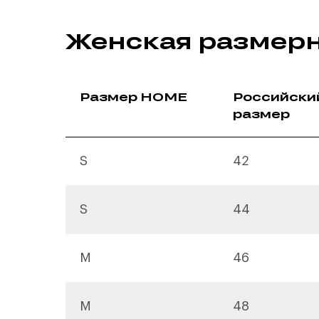
Женская размерн
Размер HOME
Российски
размер
S
42
S
44
M
46
M
48