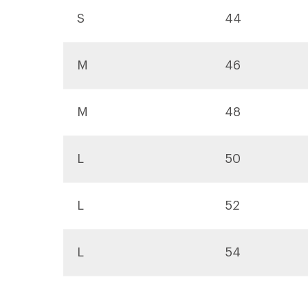
S
44
M
46
M
48
L
50
L
52
L
54