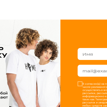
Я согласен(а) на 
числе рекламного
осуществлять в м
рассылки, рассыл
информационно-к
таких как Телеграм
рассылок и уведо
любых средств свя