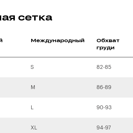
ая сетка
й
Международный
Обхват
груди
S
82-85
M
86-89
L
90-93
XL
94-97