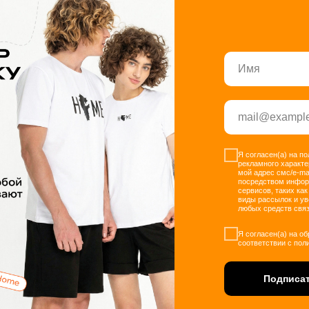
Я согласен(а) на п
рекламного характе
мой адрес смс/e-ma
посредством инфо
сервисов, таких как
виды рассылок и у
любых средств связ
Я согласен(а) на о
соответствии с пол
Подписат