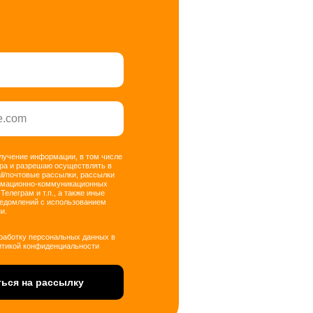
олучение информации, в том числе
ра и разрешаю осуществлять в
il/почтовые рассылки, рассылки
рмационно-коммуникационных
 Телеграм и т.п., а также иные
ведомлений с использованием
и.
бработку персональных данных в
итикой конфиденциальности
ься на рассылку