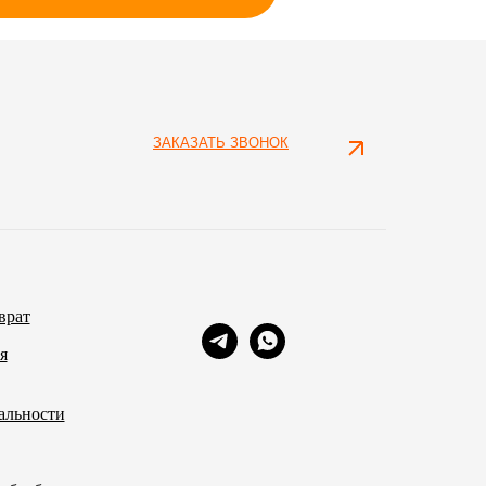
ЗАКАЗАТЬ ЗВОНОК
врат
я
альности