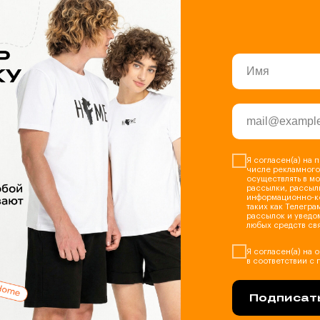
Я согласен(а) на 
числе рекламного
осуществлять в м
рассылки, рассыл
информационно-к
таких как Телеграм
рассылок и уведо
любых средств свя
Я согласен(а) на
в соответствии с
Подписать