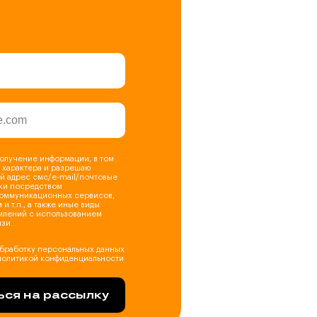
получение информации, в том
 характера и разрешаю
ой адрес смс/e-mail/почтовые
ки посредством
оммуникационных сервисов,
 и т.п., а также иные виды
млений с использованием
зи.
 обработку персональных данных
 политикой конфиденциальности
ся на рассылку