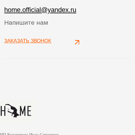
ИП Кожемякин Иван Сергеевич