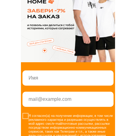
+7 347 225 70 75
Я согласен(а) на получение информации, в том числе
рекламного характера и разрешаю осуществлять в
Сотрудничество по пошиву
мой адрес смс/e-mail/почтовые рассылки, рассылки
посредством информационно-коммуникационных
сервисов, таких как Телеграм и т.п., а также иные
+7 930 036 85 44
виды рассылок и уведомлений с использованием