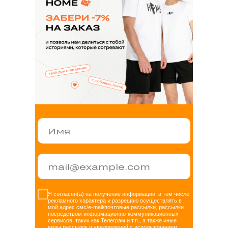
+7 347 225 70 75
Я согласен(а) на получение информации, в том числе
рекламного характера и разрешаю осуществлять в
Сотрудничество по пошиву
мой адрес смс/e-mail/почтовые рассылки, рассылки
посредством информационно-коммуникационных
сервисов, таких как Телеграм и т.п., а также иные
+7 930 036 85 44
виды рассылок и уведомлений с использованием