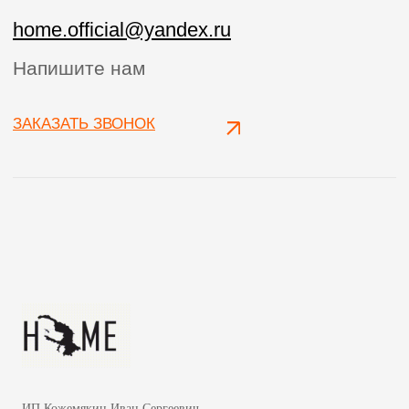
ИП Кожемякин Иван Сергеевич