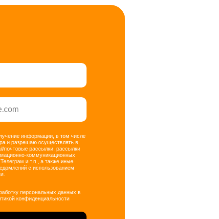
олучение информации, в том числе
ра и разрешаю осуществлять в
il/почтовые рассылки, рассылки
рмационно-коммуникационных
 Телеграм и т.п., а также иные
ведомлений с использованием
и.
бработку персональных данных в
итикой конфиденциальности