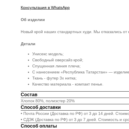
Консультация в WhatsApp
Об изделии
Новый крой наших стандартных худи. Мы отказались от 
Детали
Унисекс модель;
Свободный оверсайз крой;
Спущенная линия плеча;
С нанесением «Республика Татарстан» — издели
Ткань - футер 3х нитка;
Качество материала - компакт пенье.
Состав
Хлопок 80%, полиэстер 20%
Способ доставки
• Почта России (Доставка по РФ) от 3 до 14 дней. Стои
• СДЭК (Доставка по РФ) от 3 до 7 дней. Стоимость и с
Способ оплаты