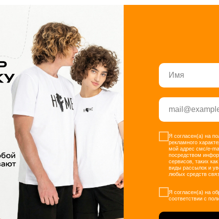
Я согласен(а) на п
рекламного характе
мой адрес смс/e-ma
посредством инфо
сервисов, таких как
виды рассылок и у
любых средств связ
Я согласен(а) на о
соответствии с пол