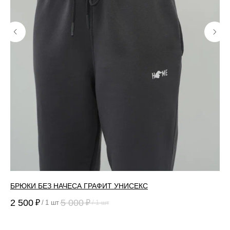
БРЮКИ БЕЗ НАЧЕСА ГРАФИТ УНИСЕКС
ФУ
2 500
5 000
2 
₽
₽
/
1 шт
/
1 шт