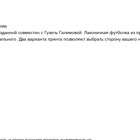
ова
озданной совместно с Гузель Галимовой. Лаконичная футболка из
тильного. Два варианта принта позволяют выбрать сторону вашего 
мость и сроки рассчитываются индивидуально.