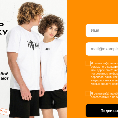
Я согласен(а) на п
рекламного характе
мой адрес смс/e-ma
посредством инфо
сервисов, таких как
виды рассылок и у
любых средств связ
Я согласен(а) на о
соответствии с пол
Подписат