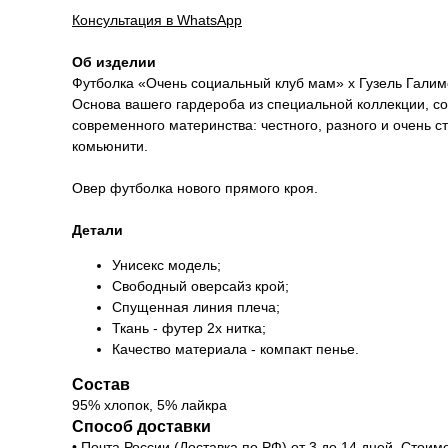
Консультация в WhatsApp
Об изделии
Футболка «Очень социальный клуб мам» x Гузель Галим
Основа вашего гардероба из специальной коллекции, с
современного материнства: честного, разного и очень с
комьюнити.
Овер футболка нового прямого кроя.
Детали
Унисекс модель;
Свободный оверсайз крой;
Спущенная линия плеча;
Ткань - футер 2х нитка;
Качество материала - компакт пенье.
Состав
95% хлопок, 5% лайкра
Способ доставки
• Почта России (Доставка по РФ) от 3 до 14 дней. Стои