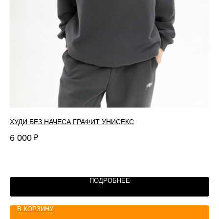
ХУДИ БЕЗ НАЧЕСА ГРАФИТ УНИСЕКС
ФУ
6 000
2 
₽
ПОДРОБНЕЕ
В КОРЗИНУ
+7 347 225 70 75