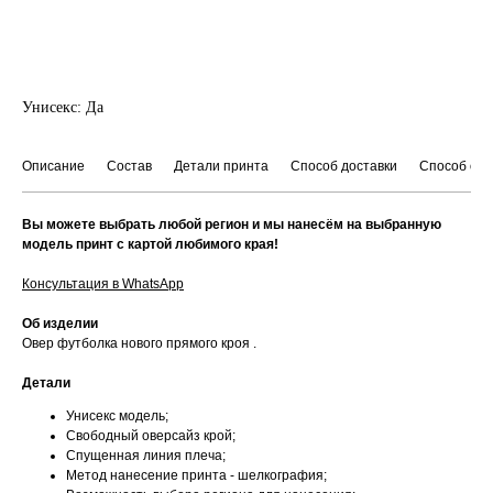
СООБЩИТЬ О ПОСТУПЛЕНИИ
Унисекс: Да
Описание
Состав
Детали принта
Способ доставки
Способ оп
Вы можете выбрать любой регион и мы нанесём на выбранную
модель принт с картой любимого края!
Консультация в WhatsApp
Об изделии
Овер футболка нового прямого кроя .
Детали
Унисекс модель;
Свободный оверсайз крой;
Спущенная линия плеча;
Метод нанесение принта - шелкография;