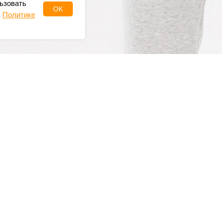
ьзовать
OK
в
Политике