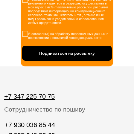
Сотрудничество по пошиву
рекламного характера и разрешаю осуществлять в
мой адрес смс/e-mail/почтовые рассылки, рассылки
посредством информационно-коммуникационных
+7 930 036 85 44
сервисов, таких как Телеграм и т.п., а также иные
виды рассылок и уведомлений с использованием
+7 927 340 70 60
любых средств связи.
Звонки пн-вс с 10:00 до 20:00
Я согласен(а) на обработку персональных данных в
соответствии с политикой конфиденциальности
home.official@yandex.ru
Напишите нам
Подписаться на рассылку
ЗАКАЗАТЬ ЗВОНОК