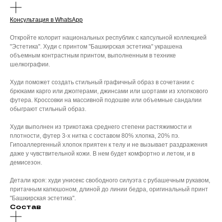
Консультация в WhatsApp
Откройте колорит национальных республик с капсульной коллекцией
"Эстетика". Худи с принтом "Башкирская эстетика" украшена
объемным контрастным принтом, выполненным в технике
шелкографии.
Худи поможет создать стильный графичный образ в сочетании с
брюками карго или джоггерами, джинсами или шортами из хлопкового
футера. Кроссовки на массивной подошве или объемные сандалии
обыграют стильный образ.
Худи выполнен из трикотажа среднего степени растяжимости и
плотности, футер 3-х нитка с составом 80% хлопка, 20% пэ.
Гипоаллергенный хлопок приятен к телу и не вызывает раздражения
даже у чувствительной кожи. В нем будет комфортно и летом, и в
демисезон.
Детали кроя: худи унисекс свободного силуэта с рубашечным рукавом,
притачным капюшоном, длиной до линии бедра, оригинальный принт
"Башкирская эстетика".
Состав