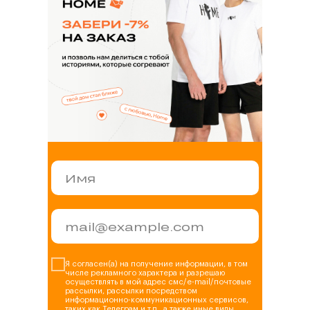
+7 347 225 70 75
Я согласен(а) на получение информации, в том
числе рекламного характера и разрешаю
Сотрудничество по пошиву
осуществлять в мой адрес смс/e-mail/почтовые
рассылки, рассылки посредством
информационно-коммуникационных сервисов,
+7 930 036 85 44
таких как Телеграм и т.п., а также иные виды