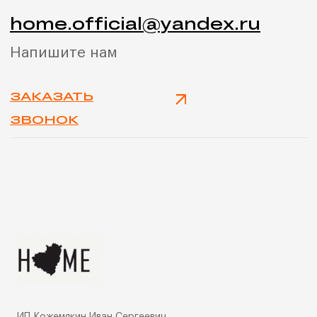
ИП Кожемякин Иван Сергеевич