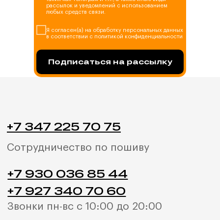
рассылок и уведомлений с использованием
+7 927 340 70 60
любых средств связи.
Звонки пн-вс с 10:00 до 20:00
Я согласен(а) на обработку персональных данных
в соответствии с политикой конфиденциальности
home.official@yandex.ru
Напишите нам
Подписаться на рассылку
ЗАКАЗАТЬ
ЗВОНОК