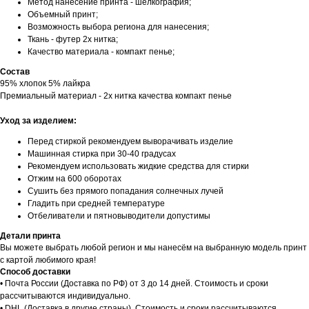
Метод нанесение принта - шелкография;
Объемный принт;
Возможность выбора региона для нанесения;
Ткань - футер 2х нитка;
Качество материала - компакт пенье;
Состав
95% хлопок 5% лайкра
Премиальный материал - 2х нитка качества компакт пенье
Уход за изделием:
Перед стиркой рекомендуем выворачивать изделие
Машинная стирка при 30-40 градусах
Рекомендуем использовать жидкие средства для стирки
Отжим на 600 оборотах
Сушить без прямого попадания солнечных лучей
Гладить при средней температуре
Отбеливатели и пятновыводители допустимы
Детали принта
Вы можете выбрать любой регион и мы нанесём на выбранную модель принт
с картой любимого края!
Способ доставки
• Почта России (Доставка по РФ) от 3 до 14 дней. Стоимость и сроки
рассчитываются индивидуально.
• DHL (Доставка в другие страны). Стоимость и сроки рассчитываются