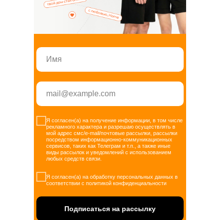
Я согласен(а) на получение информации, в том числе
рекламного характера и разрешаю осуществлять в
мой адрес смс/e-mail/почтовые рассылки, рассылки
посредством информационно-коммуникационных
сервисов, таких как Телеграм и т.п., а также иные
виды рассылок и уведомлений с использованием
любых средств связи.
Я согласен(а) на обработку персональных данных в
соответствии с политикой конфиденциальности
Подписаться на рассылку