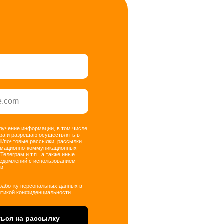
олучение информации, в том числе
ра и разрешаю осуществлять в
il/почтовые рассылки, рассылки
рмационно-коммуникационных
 Телеграм и т.п., а также иные
ведомлений с использованием
и.
бработку персональных данных в
итикой конфиденциальности
ься на рассылку