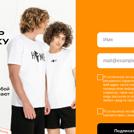
Я согласен(а) на п
рекламного характе
мой адрес смс/e-ma
посредством инфо
сервисов, таких как
виды рассылок и у
любых средств связ
Я согласен(а) на о
соответствии с пол
Подписат