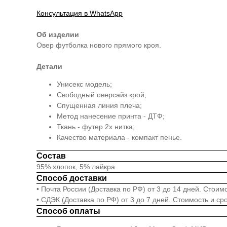
Консультация в WhatsApp
Об изделии
Овер футболка нового прямого кроя.
Детали
Унисекс модель;
Свободный оверсайз крой;
Спущенная линия плеча;
Метод нанесение принта - ДТФ;
Ткань - футер 2х нитка;
Качество материала - компакт пенье.
Состав
95% хлопок, 5% лайкра
Способ доставки
• Почта России (Доставка по РФ) от 3 до 14 дней. Стои
• СДЭК (Доставка по РФ) от 3 до 7 дней. Стоимость и с
Способ оплаты