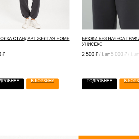
ОЛКА СТАНДАРТ ЖЕЛТАЯ HOME
БРЮКИ БЕЗ НАЧЕСА ГРАФ
УНИСЕКС
0
₽
2 500
₽
5 000
₽
/
1 шт
/
1 шт
ДРОБНЕЕ
В КОРЗИНУ
ПОДРОБНЕЕ
В КОР