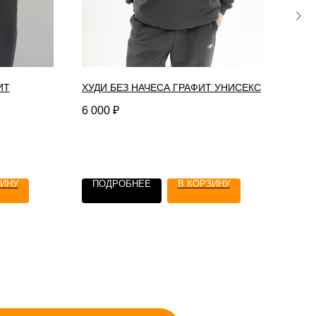
ИТ
ХУДИ БЕЗ НАЧЕСА ГРАФИТ УНИСЕКС
БРЮ
6 000
₽
2 00
ЗИНУ
ПОДРОБНЕЕ
В КОРЗИНУ
П