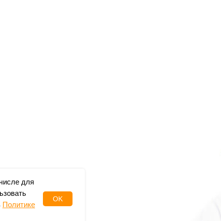
 числе для
ьзовать
OK
в
Политике