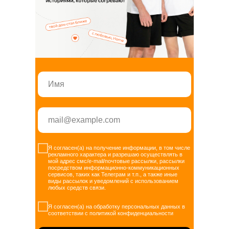
Я согласен(а) на получение информации, в том числе
рекламного характера и разрешаю осуществлять в
мой адрес смс/e-mail/почтовые рассылки, рассылки
посредством информационно-коммуникационных
сервисов, таких как Телеграм и т.п., а также иные
виды рассылок и уведомлений с использованием
любых средств связи.
Я согласен(а) на обработку персональных данных в
соответствии с политикой конфиденциальности