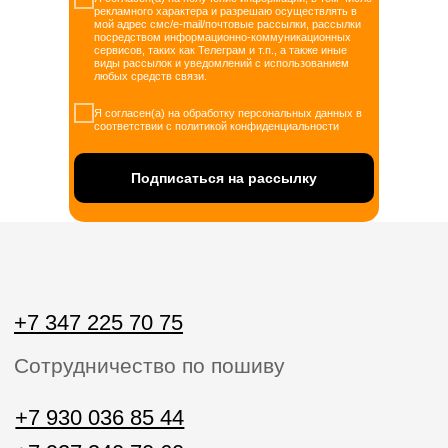
Сотрудничество по пошиву
рекламного характера и разрешаю осуществлять в
мой адрес смс/e-mail/почтовые рассылки, рассылки
посредством информационно-коммуникационных
+7 930 036 85 44
сервисов, таких как Телеграм и т.п., а также иные
виды рассылок и уведомлений с использованием
+7 927 340 70 60
любых средств связи.
Звонки пн-вс с 10:00 до 20:00
Я согласен(а) на обработку персональных данных в
соответствии с политикой конфиденциальности
home.official@yandex.ru
Напишите нам
Подписаться на рассылку
ЗАКАЗАТЬ ЗВОНОК