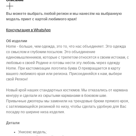
Описание
Вы можете выбрать любой регион и мы нанесём на выбранную
модель принт с картой любимого края!
Консультация в WhatsApp
Об изделии
Home - больше, чем одежда, это то, что нас объединяет. Это одежда
со смыслом и глубоким посылом. Это объединение
единомышленников, которые с трепетом относятся к своим истокам, с
любовью к своей Родине и готовы нести эту любовь через одежду
Home. При кастомизации логотипа буква О превращается в карту
вашего любимого края или региона. Присоединяйся к нам, выбери
свой Регион!
Новый крой наших стандартных костюмов. Мы отказались от кармана
кенгуру и сделали из скрытыми карманами в боковом шве.
Привычные джоггеры мы заменили на трендовые брюки прямого кроя,
с затягивающейся резинкой по низу, чтобы сделать удобную для Вас
посадку по ширине низа изделия.
Детали
Унисекс модель;